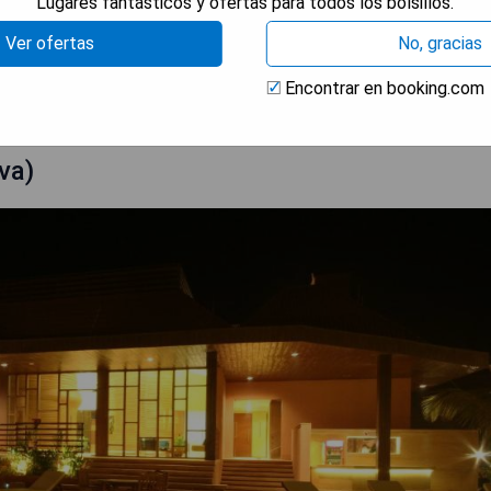
Lugares fantásticos y ofertas para todos los bolsillos.
Ver ofertas
No, gracias
RAR PRECIOS
Encontrar en booking.com
va)