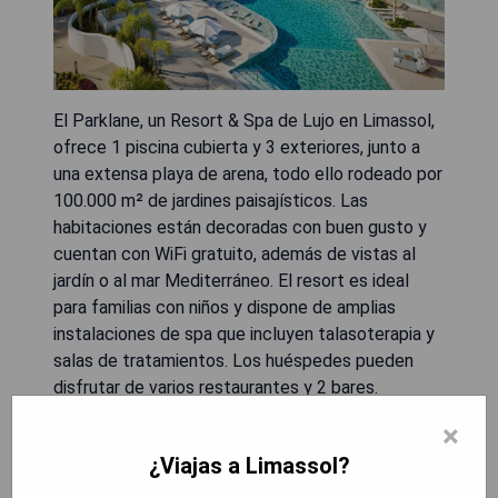
El Parklane, un Resort & Spa de Lujo en Limassol,
ofrece 1 piscina cubierta y 3 exteriores, junto a
una extensa playa de arena, todo ello rodeado por
100.000 m² de jardines paisajísticos. Las
habitaciones están decoradas con buen gusto y
cuentan con WiFi gratuito, además de vistas al
jardín o al mar Mediterráneo. El resort es ideal
para familias con niños y dispone de amplias
instalaciones de spa que incluyen talasoterapia y
salas de tratamientos. Los huéspedes pueden
disfrutar de varios restaurantes y 2 bares.
×
- Varias piscinas interiores y exteriores.
¿Viajas a Limassol?
- Acceso directo a una larga playa arenosa.
- Amplio spa con tratamientos especializados.