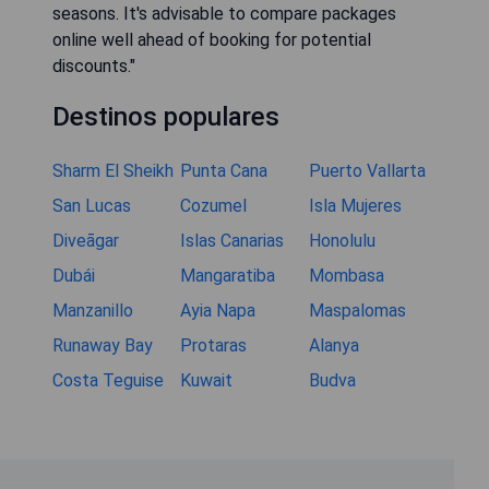
seasons. It's advisable to compare packages
online well ahead of booking for potential
discounts."
Destinos populares
Sharm El Sheikh
Punta Cana
Puerto Vallarta
San Lucas
Cozumel
Isla Mujeres
Diveāgar
Islas Canarias
Honolulu
Dubái
Mangaratiba
Mombasa
Manzanillo
Ayia Napa
Maspalomas
Runaway Bay
Protaras
Alanya
Costa Teguise
Kuwait
Budva