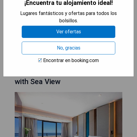
¡Encuentra tu alojamiento ideal!
- Opciones gastronómicas diversas.
Lugares fantásticos y ofertas para todos los
- Entorno natural extenso y bien cuidado.
bolsillos.
MOSTRAR PRECIOS
Ver ofertas
No, gracias
Amathus Beach Hotel Limassol:
Encontrar en booking.com
Superior Double or Twin Room
with Sea View