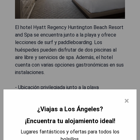
El hotel Hyatt Regency Huntington Beach Resort
and Spa se encuentra junto a la playa y ofrece
lecciones de surf y paddleboarding. Los
huéspedes pueden disfrutar de dos piscinas al
aire libre y servicios de spa. Además, el hotel
cuenta con varias opciones gastronómicas en sus
instalaciones.
- Ubicación privilegiada junto a la playa
- Lecciones de surf y paddleboarding disponibles
×
- Dos piscinas al aire libre
¿Viajas a Los Ángeles?
- Servicios completos de spa
- Variadas opciones gastronómicas en el lugar
¡Encuentra tu alojamiento ideal!
Lugares fantásticos y ofertas para todos los
MOSTRAR PRECIOS
bolsillos.