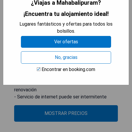
¿Viajas a Mahabalipuram?
**Pros:**
- Ubicación tranquila y pintoresca en
¡Encuentra tu alojamiento ideal!
Mahabalipuram
Lugares fantásticos y ofertas para todos los
- Amplias habitaciones con decoración de estilo
bolsillos.
tradicional
- Variedad de actividades al aire libre como
Ver ofertas
senderismo y paseos a caballo
- Gastronomía local auténtica en el restaurante
No, gracias
del hotel
Encontrar en booking.com
**Contras:**
- Algunas instalaciones pueden necesitar
renovación
- Servicio de internet puede ser intermitente
MOSTRAR PRECIOS