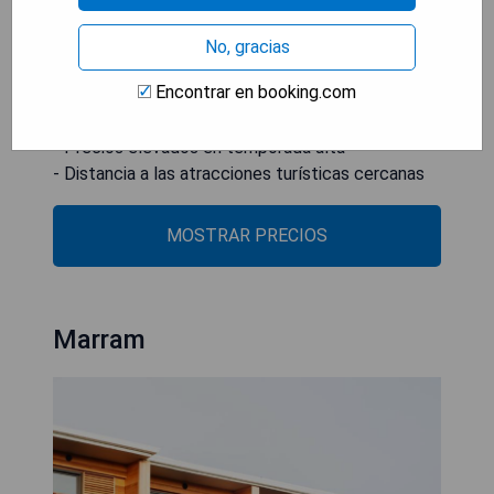
- Instalaciones de lujo
- Actividades acuáticas incluidas
No, gracias
- Espacios amplios y cómodos
Encontrar en booking.com
Cons:
- Precios elevados en temporada alta
- Distancia a las atracciones turísticas cercanas
MOSTRAR PRECIOS
Marram