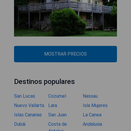
MOSTRAR PRECIOS
Destinos populares
San Lucas
Cozumel
Nassau
Nuevo Vallarta
Lara
Isla Mujeres
Islas Canarias
San Juan
La Canea
Dubái
Costa de
Andalusia