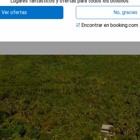
Lugares fantásticos y ofertas para todos los bolsillos.
Ver ofertas
No, gracias
RAR PRECIOS
Encontrar en booking.com