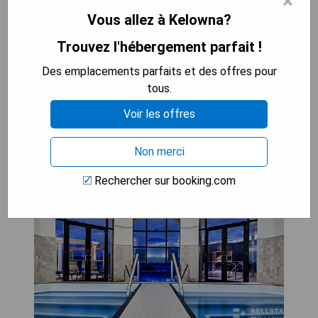
×
Vous allez à Kelowna?
VÉRIFIEZ LA DISPONIBILITÉ
Trouvez l'hébergement parfait !
Des emplacements parfaits et des offres pour
The Royal Kelowna - Bellstar
tous.
Hotels & Resorts
Voir les offres
Non merci
Rechercher sur booking.com