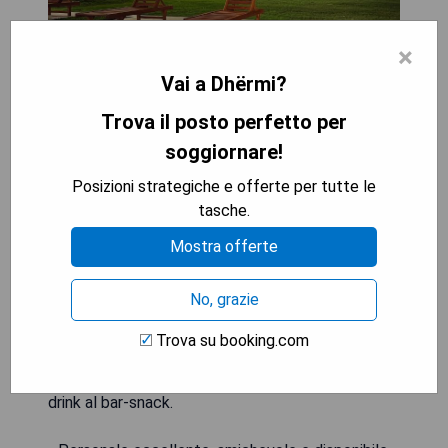
×
Vai a Dhërmi?
Trova il posto perfetto per
soggiornare!
Posizioni strategiche e offerte per tutte le
tasche.
Mostra offerte
Situtato a Durrës, a meno di 1 km dalla Spiaggia
Shkëmbi i Kavajës, l'Olivia's Hill Resort offre
No, grazie
sistemazioni con piscina all'aperto stagionale,
parcheggio privato gratuito, giardino e terrazza.
Trova su booking.com
Questo hotel 4 stelle dispone di WiFi gratuito,
ristorante e bar. Gli ospiti possono gustare un
drink al bar-snack.