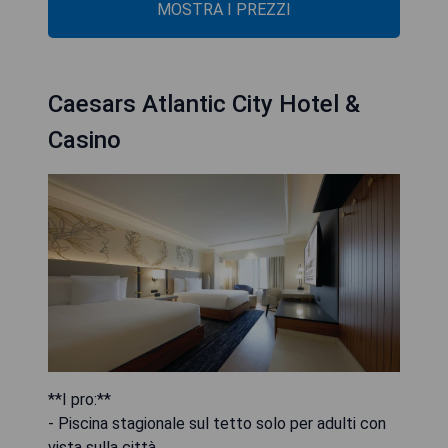
MOSTRA I PREZZI
Caesars Atlantic City Hotel &
Casino
**I pro:**
- Piscina stagionale sul tetto solo per adulti con
vista sulla città.