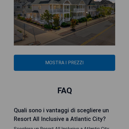
MOSTRA I PREZZI
FAQ
Quali sono i vantaggi di scegliere un
Resort All Inclusive a Atlantic City?
Scegliere un Resort All Inclusive a Atlantic City