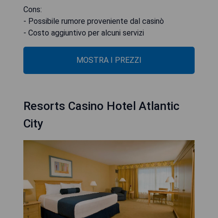
Cons:
- Possibile rumore proveniente dal casinò
- Costo aggiuntivo per alcuni servizi
MOSTRA I PREZZI
Resorts Casino Hotel Atlantic
City