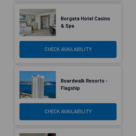
Borgata Hotel Casino
& Spa
CHECK AVAILABILITY
Boardwalk Resorts -
Flagship
CHECK AVAILABILITY