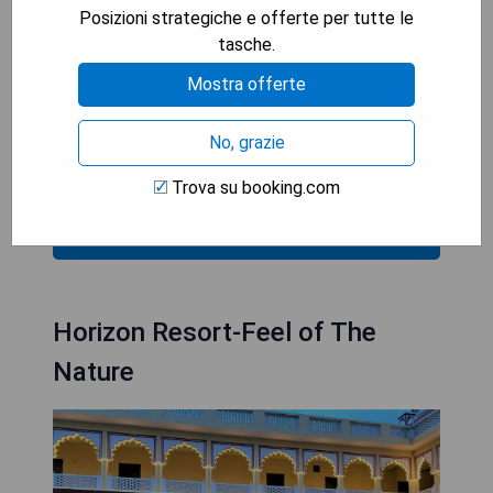
organizzate
Posizioni strategiche e offerte per tutte le
- Personale cortese e disponibile
tasche.
Mostra offerte
**Svantaggi:**
- Alcune camere potrebbero essere più datate
rispetto ad altre
No, grazie
- Wi-Fi potrebbe essere lento in alcune aree
Trova su booking.com
MOSTRA I PREZZI
Horizon Resort-Feel of The
Nature