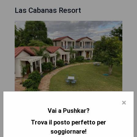
Las Cabanas Resort
×
Vai a Pushkar?
**Vantaggi:**
- Bellissima posizione vicino al lago Pushkar
Trova il posto perfetto per
- Cucina deliziosa e varia inclusa nel pacchetto
soggiornare!
- Attività ricreative come yoga e escursioni