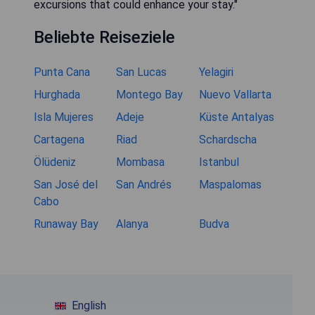
excursions that could enhance your stay."
Beliebte Reiseziele
Punta Cana
San Lucas
Yelagiri
Hurghada
Montego Bay
Nuevo Vallarta
Isla Mujeres
Adeje
Küste Antalyas
Cartagena
Riad
Schardscha
Ölüdeniz
Mombasa
Istanbul
San José del
San Andrés
Maspalomas
Cabo
Runaway Bay
Alanya
Budva
English