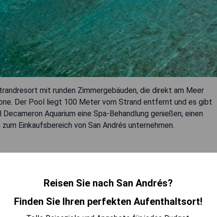
 Strandresort mit runden Zimmergebäuden, die direkt am Meer
one. Der Pool liegt 100 Meter vom Strand entfernt und es gibt
l Decameron Aquarium eine Spa-Behandlung genießen, einen
g zum Einkaufsbereich von San Andrés unternehmen.
Reisen Sie nach San Andrés?
en
Finden Sie Ihren perfekten Aufenthaltsort!