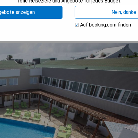
Tolle Reiseziele und Angebote für jedes Budget.
ISE ANZEIGEN
gebote anzeigen
Nein, danke
Auf booking.com finden
usive