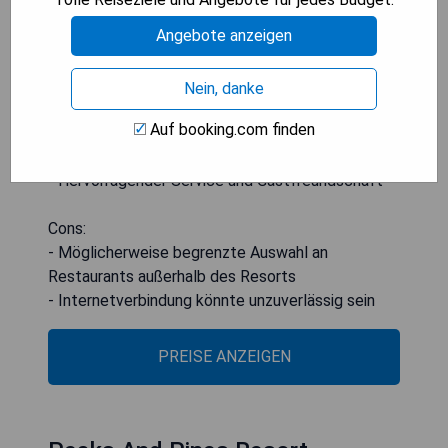
Angebote anzeigen
Pros:
- Luxuriöse und komfortable Unterkünfte
Nein, danke
- All-inclusive-Pakete bieten eine Vielzahl von
Auf booking.com finden
Aktivitäten
- Malerische Lage mitten im Dschungel
- Hervorragender Service und Gastfreundschaft
Cons:
- Möglicherweise begrenzte Auswahl an
Restaurants außerhalb des Resorts
- Internetverbindung könnte unzuverlässig sein
PREISE ANZEIGEN