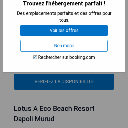
Trouvez l'hébergement parfait !
offre une réception ouverte 24h/24, des
transferts aéroport, un service d'étage et une
Des emplacements parfaits et des offres pour
connexion Wi-Fi gratuite dans tout
tous.
l'établissement.
Voir les offres
- Accès direct à une plage privée
- Parking gratuit disponible
Non merci
- Court de tennis sur place
Rechercher sur booking.com
- Service d'étage pratique
- Réception ouverte 24h/24
VÉRIFIEZ LA DISPONIBILITÉ
Lotus A Eco Beach Resort
Dapoli Murud