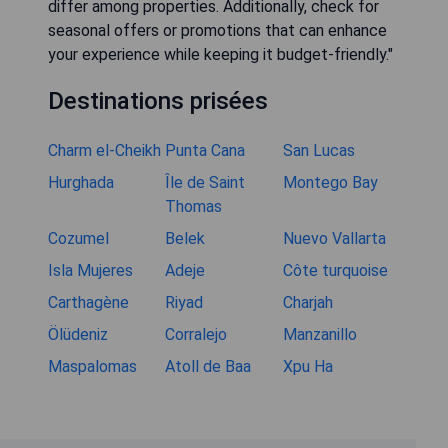
differ among properties. Additionally, check for
seasonal offers or promotions that can enhance
your experience while keeping it budget-friendly."
Destinations prisées
Charm el-Cheikh
Punta Cana
San Lucas
Hurghada
Île de Saint
Montego Bay
Thomas
Cozumel
Belek
Nuevo Vallarta
Isla Mujeres
Adeje
Côte turquoise
Carthagène
Riyad
Charjah
Ölüdeniz
Corralejo
Manzanillo
Maspalomas
Atoll de Baa
Xpu Ha