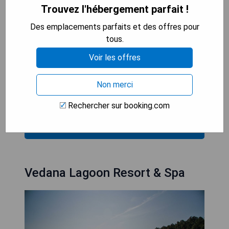
Trouvez l'hébergement parfait !
connexion Wi-Fi gratuite dans l'ensemble de ses
locaux.
Des emplacements parfaits et des offres pour
tous.
- Ambiance tranquille
Voir les offres
- Accès facile à la piscine
- Grand espace vert
- Stationnement gratuit
Non merci
- Wi-Fi sans frais
Rechercher sur booking.com
VÉRIFIEZ LA DISPONIBILITÉ
Vedana Lagoon Resort & Spa