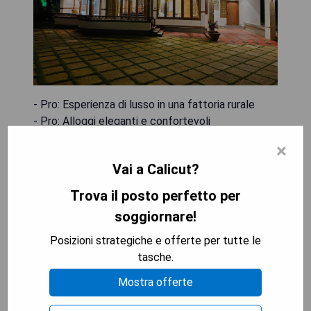
- Pro: Esperienza di lusso in una fattoria rurale
- Pro: Alloggi eleganti e confortevoli
- Pro: Cucina deliziosa a base di ingredienti locali
×
- Pro: Attività all'aria aperta come trekking e
Vai a Calicut?
passeggiate a cavallo
- Contro: Possibile mancanza di varietà nelle
Trova il posto perfetto per
attività offerte
soggiornare!
- Contro: Distanza dalla città principale
Posizioni strategiche e offerte per tutte le
tasche.
MOSTRA I PREZZI
Mostra offerte