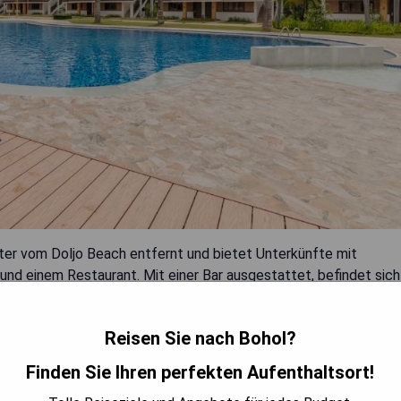
eter vom Doljo Beach entfernt und bietet Unterkünfte mit
 und einem Restaurant. Mit einer Bar ausgestattet, befindet sich
ve. Das Resort verfügt über einen Außenpool und eine rund um
.
Reisen Sie nach Bohol?
Finden Sie Ihren perfekten Aufenthaltsort!