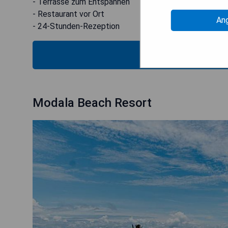
- Terrasse zum Entspannen
- Restaurant vor Ort
An
- 24-Stunden-Rezeption
PRE
Modala Beach Resort