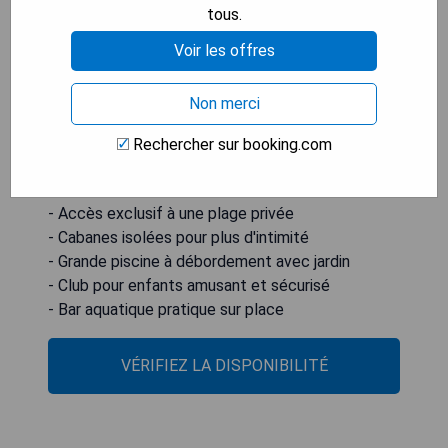
tous.
jardins et d'un bar aquatique attenant. De plus, le
Treasure Island Children's Club est conçu comme
Voir les offres
un navire pirate ludique, offrant aux enfants un
espace sûr et agréable avec des activités
Non merci
intérieures et extérieures entièrement
supervisées, y compris une piscine et un
Rechercher sur booking.com
toboggan aquatique.
- Accès exclusif à une plage privée
- Cabanes isolées pour plus d'intimité
- Grande piscine à débordement avec jardin
- Club pour enfants amusant et sécurisé
- Bar aquatique pratique sur place
VÉRIFIEZ LA DISPONIBILITÉ