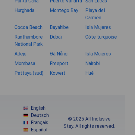
Punta Cana
Puerto Vallarta
San Lucas
Hurghada
Montego Bay
Playa del
Carmen
Cocoa Beach
Bayahibe
Isla Mujeres
Ranthambore
Dubaï
Côte turquoise
National Park
Adeje
Đà Nẵng
Isla Mujeres
Mombasa
Freeport
Nairobi
Pattaya (sud)
Koweït
Hué
English
Deutsch
© 2025 All Inclusive
Français
Stay. All rights reserved.
Español