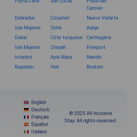
Punta Cana
San Lucas
Playa del
Carmen
Dehradun
Cozumel
Nuevo Vallarta
Isla Mujeres
Doha
Adeje
Dubaï
Côte turquoise
Carthagène
Isla Mujeres
Charjah
Freeport
Istanbul
Ayía Nápa
Nairobi
Kuşadası
Hué
Bodrum
English
Deutsch
© 2025 All Inclusive
Français
Stay. All rights reserved.
Español
Italiano