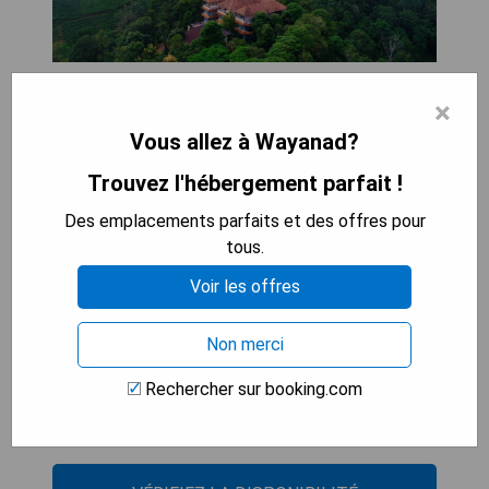
Les avantages de Flora Vythiri Resort Wayanad
×
Inde :
Vous allez à Wayanad?
- Emplacement pittoresque au cœur des
Trouvez l'hébergement parfait !
montagnes
Des emplacements parfaits et des offres pour
- Hébergement confortable et bien aménagé
tous.
- Service amical et attentionné du personnel
- Grande variété d'activités de loisirs proposées
Voir les offres
Les inconvénients de Flora Vythiri Resort
Non merci
Wayanad Inde :
Rechercher sur booking.com
- Tarifs relativement élevés
- Wi-Fi limité dans certaines zones